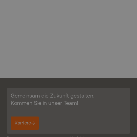
Februar 2026
indem die
am häufigsten
Sitzungskonsistenz
verwendeten
Technikverbund Parlamentsbauten 2.0 –
beibehalten und
Analysedienstes
personalisierte
von Google.
Erfolgreicher Abschluss in Berlin
Dienste
Dieses Cookie
bereitgestellt
wird verwendet,
werden.
um eindeutige
Benutzer zu
unterscheiden,
indem eine
zufällig generierte
Nummer als
Client-ID
zugewiesen wird.
Es ist in jeder
Seitenanforderung
auf einer Site
enthalten und
wird zur
Berechnung von
Besucher-,
Sitzungs- und
Gemeinsam die Zukunft gestalten.
Kampagnendaten
für die Site-
Kommen Sie in unser Team!
Analyseberichte
verwendet.
_ga_FPPM6YKFV0
.kbp.de
1 year 1
Dieses Cookie
Karriere
month
wird von Google
Analytics
verwendet, um
den Sitzungsstatus