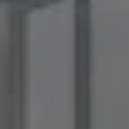
um eindeutige
Benutzer zu
unterscheiden,
indem eine
zufällig generierte
Nummer als
Client-ID
zugewiesen wird.
Es ist in jeder
Seitenanforderung
auf einer Site
enthalten und
wird zur
Berechnung von
Besucher-,
Sitzungs- und
Kampagnendaten
für die Site-
Analyseberichte
verwendet.
_ga_FPPM6YKFV0
.kbp.de
1 Jahr 1
Dieses Cookie
Monat
wird von Google
Analytics
verwendet, um
den Sitzungsstatus
beizubehalten.