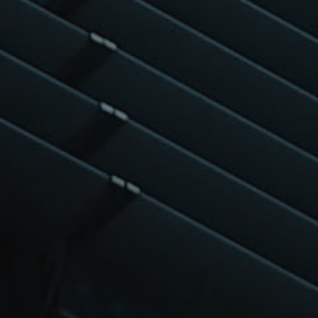
auf einer Site
enthalten und
wird zur
Berechnung von
Besucher-,
Sitzungs- und
Kampagnendaten
für die Site-
Analyseberichte
verwendet.
_ga_FPPM6YKFV0
.kbp.de
1 Jahr 1
Dieses Cookie
Monat
wird von Google
Analytics
verwendet, um
den Sitzungsstatus
beizubehalten.