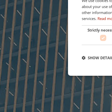
We use cookies to
about your use of
other information
services.
Read m
Strictly neces
SHOW DETAI
Strictly necessary c
used properly without
Name