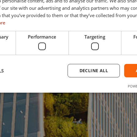
 personalise content, ads and to analyse our traffic. We also sha
 our site with our advertising and analytics partners who may co
 that you’ve provided to them or that they’ve collected from your 
ore
sary
Performance
Targeting
F
LS
DECLINE ALL
POWE
Strictly necessary
Performance
Targeting
Functionality
ookies allow core website functionality such as user login and account management. Th
 strictly necessary cookies.
Provider /
Expiration
Description
Domain