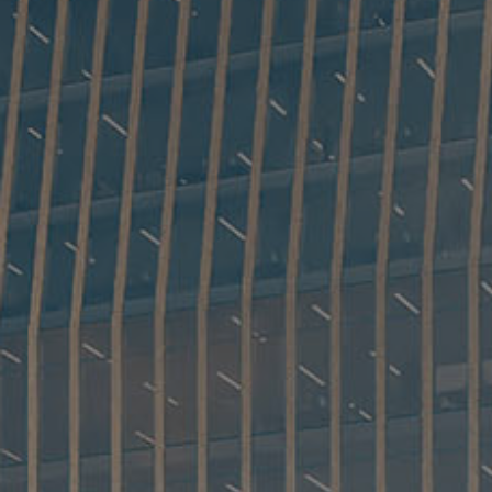
CookieScriptConse
Provider 
Name
Domain
Name
_cfuvid
.www.kb
_ga
_ga_FPPM6YKFV0