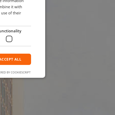
re information
mbine it with
ENGLISH
use of their
unctionality
ACCEPT ALL
RED BY COOKIESCRIPT
e website cannot be