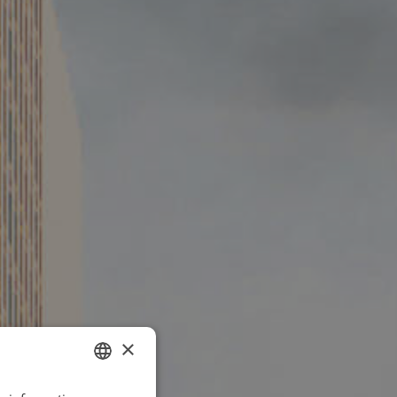
×
GERMAN