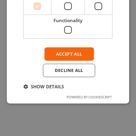
Functionality
July 2026
Celebrating 15 years of Hike’n’Bike together!
ACCEPT ALL
DECLINE ALL
SHOW DETAILS
POWERED BY COOKIESCRIPT
Strictly necessary
Performance
Targeting
Functionality
Strictly necessary cookies allow core website
functionality such as user login and account