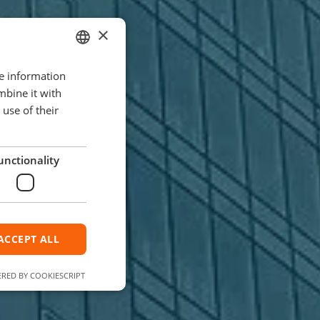
×
re information
GERMAN
mbine it with
ENGLISH
use of their
unctionality
ACCEPT ALL
RED BY COOKIESCRIPT