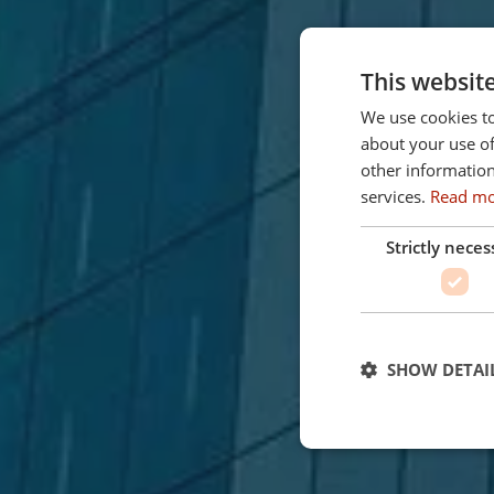
This websit
We use cookies to
about your use of
other information
services.
Read m
Strictly neces
SHOW DETAI