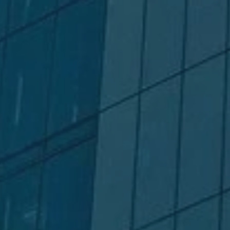
Strictly necessary c
used properly without
Name
CookieScriptConse
Provider 
Name
Domain
Name
_cfuvid
.www.kb
_ga
_ga_FPPM6YKFV0